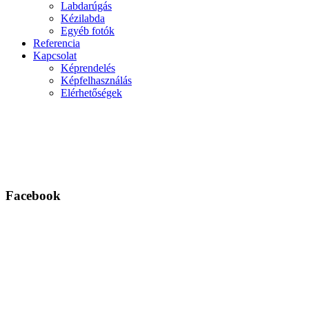
Labdarúgás
Kézilabda
Egyéb fotók
Referencia
Kapcsolat
Képrendelés
Képfelhasználás
Elérhetőségek
Facebook