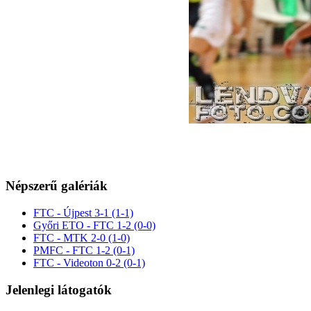
Népszerű galériák
FTC - Újpest 3-1 (1-1)
Győri ETO - FTC 1-2 (0-0)
FTC - MTK 2-0 (1-0)
PMFC - FTC 1-2 (0-1)
FTC - Videoton 0-2 (0-1)
Jelenlegi látogatók