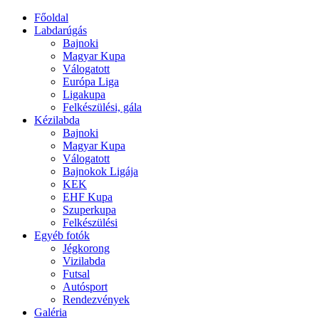
Főoldal
Labdarúgás
Bajnoki
Magyar Kupa
Válogatott
Európa Liga
Ligakupa
Felkészülési, gála
Kézilabda
Bajnoki
Magyar Kupa
Válogatott
Bajnokok Ligája
KEK
EHF Kupa
Szuperkupa
Felkészülési
Egyéb fotók
Jégkorong
Vizilabda
Futsal
Autósport
Rendezvények
Galéria