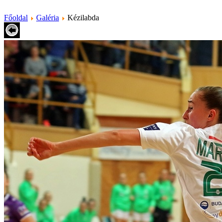
Főoldal
Galéria
Kézilabda