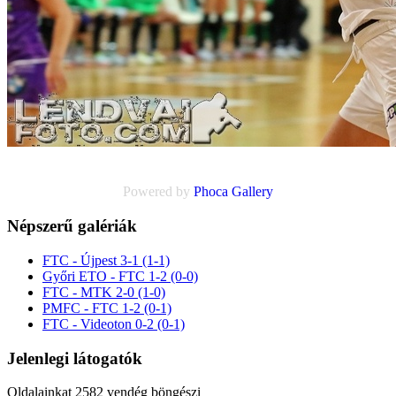
Powered by
Phoca
Gallery
Népszerű galériák
FTC - Újpest 3-1 (1-1)
Győri ETO - FTC 1-2 (0-0)
FTC - MTK 2-0 (1-0)
PMFC - FTC 1-2 (0-1)
FTC - Videoton 0-2 (0-1)
Jelenlegi látogatók
Oldalainkat 2582 vendég böngészi