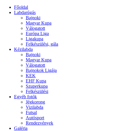
Főoldal
Labdarúgás
Bajnoki
Magyar Kupa
Válogatott
Európa Liga
Ligakupa
Felkészülési, gála
Kézilabda
Bajnoki
Magyar Kupa
Válogatott
Bajnokok Ligája
KEK
EHF Kupa
Szuperkupa
Felkészülési
Egyéb fotók
Jégkorong
Vizilabda
Futsal
Autósport
Rendezvények
Galéria