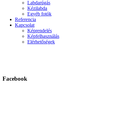
Labdarúgás
Kézilabda
Egyéb fotók
Referencia
Kapcsolat
Képrendelés
Képfelhasználás
Elérhetőségek
Facebook