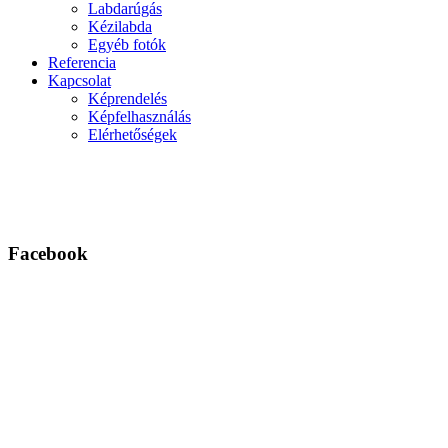
Labdarúgás
Kézilabda
Egyéb fotók
Referencia
Kapcsolat
Képrendelés
Képfelhasználás
Elérhetőségek
Facebook