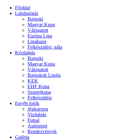
Főoldal
Labdarúgás
Bajnoki
Magyar Kupa
Válogatott
Európa Liga
Ligakupa
Felkészülési, gála
Kézilabda
Bajnoki
Magyar Kupa
Válogatott
Bajnokok Ligája
KEK
EHF Kupa
Szuperkupa
Felkészülési
Egyéb fotók
Jégkorong
Vizilabda
Futsal
Autósport
Rendezvények
Galéria