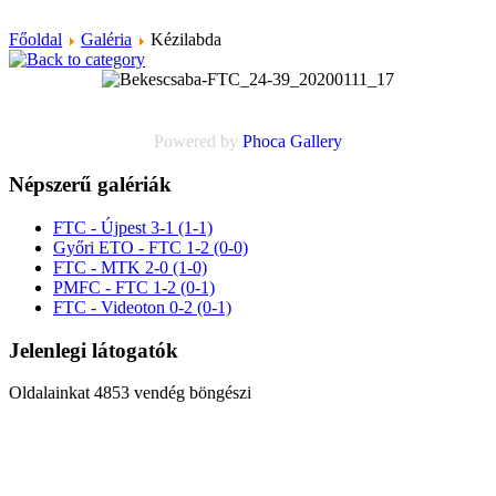
Főoldal
Galéria
Kézilabda
Powered by
Phoca
Gallery
Népszerű galériák
FTC - Újpest 3-1 (1-1)
Győri ETO - FTC 1-2 (0-0)
FTC - MTK 2-0 (1-0)
PMFC - FTC 1-2 (0-1)
FTC - Videoton 0-2 (0-1)
Jelenlegi látogatók
Oldalainkat 4853 vendég böngészi