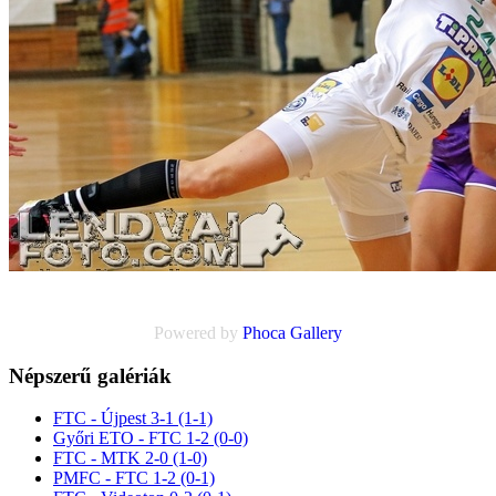
Powered by
Phoca
Gallery
Népszerű galériák
FTC - Újpest 3-1 (1-1)
Győri ETO - FTC 1-2 (0-0)
FTC - MTK 2-0 (1-0)
PMFC - FTC 1-2 (0-1)