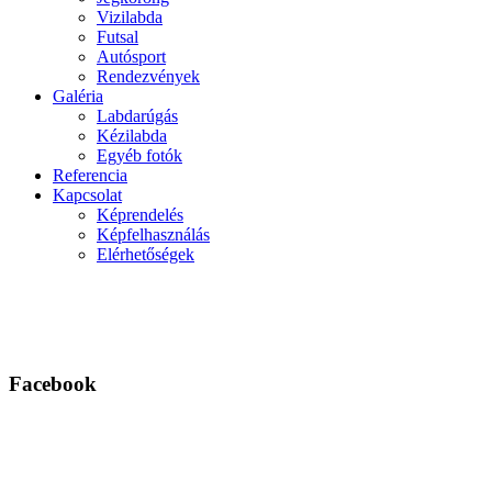
Vizilabda
Futsal
Autósport
Rendezvények
Galéria
Labdarúgás
Kézilabda
Egyéb fotók
Referencia
Kapcsolat
Képrendelés
Képfelhasználás
Elérhetőségek
Facebook