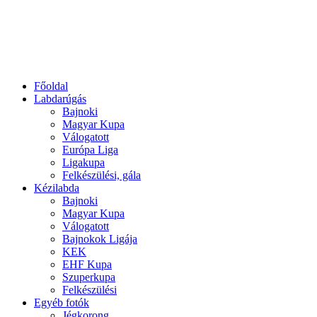
Főoldal
Labdarúgás
Bajnoki
Magyar Kupa
Válogatott
Európa Liga
Ligakupa
Felkészülési, gála
Kézilabda
Bajnoki
Magyar Kupa
Válogatott
Bajnokok Ligája
KEK
EHF Kupa
Szuperkupa
Felkészülési
Egyéb fotók
Jégkorong