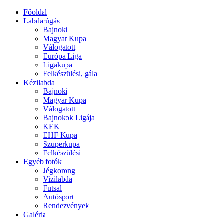
Főoldal
Labdarúgás
Bajnoki
Magyar Kupa
Válogatott
Európa Liga
Ligakupa
Felkészülési, gála
Kézilabda
Bajnoki
Magyar Kupa
Válogatott
Bajnokok Ligája
KEK
EHF Kupa
Szuperkupa
Felkészülési
Egyéb fotók
Jégkorong
Vizilabda
Futsal
Autósport
Rendezvények
Galéria