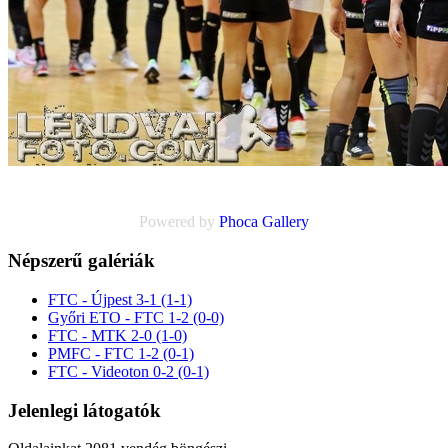
Powered by
Phoca
Gallery
Népszerű galériák
FTC - Újpest 3-1 (1-1)
Győri ETO - FTC 1-2 (0-0)
FTC - MTK 2-0 (1-0)
PMFC - FTC 1-2 (0-1)
FTC - Videoton 0-2 (0-1)
Jelenlegi látogatók