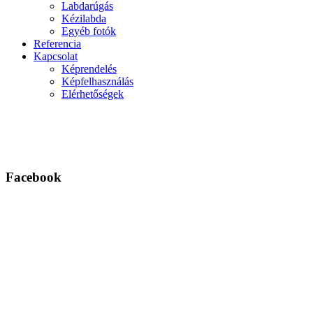
Labdarúgás
Kézilabda
Egyéb fotók
Referencia
Kapcsolat
Képrendelés
Képfelhasználás
Elérhetőségek
Facebook