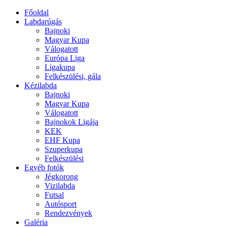
Főoldal
Labdarúgás
Bajnoki
Magyar Kupa
Válogatott
Európa Liga
Ligakupa
Felkészülési, gála
Kézilabda
Bajnoki
Magyar Kupa
Válogatott
Bajnokok Ligája
KEK
EHF Kupa
Szuperkupa
Felkészülési
Egyéb fotók
Jégkorong
Vizilabda
Futsal
Autósport
Rendezvények
Galéria