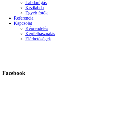
Labdarúgás
Kézilabda
Egyéb fotók
Referencia
Kapcsolat
Képrendelés
Képfelhasználás
Elérhetőségek
Facebook