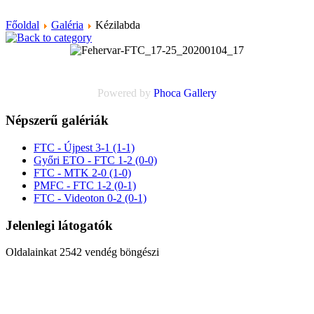
Főoldal
Galéria
Kézilabda
Powered by
Phoca
Gallery
Népszerű galériák
FTC - Újpest 3-1 (1-1)
Győri ETO - FTC 1-2 (0-0)
FTC - MTK 2-0 (1-0)
PMFC - FTC 1-2 (0-1)
FTC - Videoton 0-2 (0-1)
Jelenlegi látogatók
Oldalainkat 2542 vendég böngészi