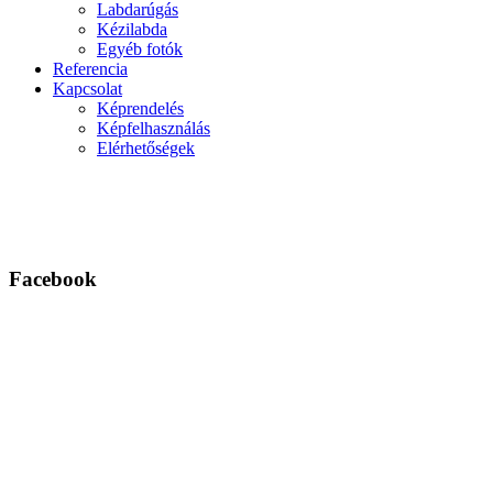
Labdarúgás
Kézilabda
Egyéb fotók
Referencia
Kapcsolat
Képrendelés
Képfelhasználás
Elérhetőségek
Facebook