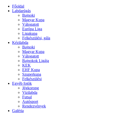
Főoldal
Labdarúgás
Bajnoki
Magyar Kupa
Válogatott
Európa Liga
Ligakupa
Felkészülési, gála
Kézilabda
Bajnoki
Magyar Kupa
Válogatott
Bajnokok Ligája
KEK
EHF Kupa
Szuperkupa
Felkészülési
Egyéb fotók
Jégkorong
Vizilabda
Futsal
Autósport
Rendezvények
Galéria