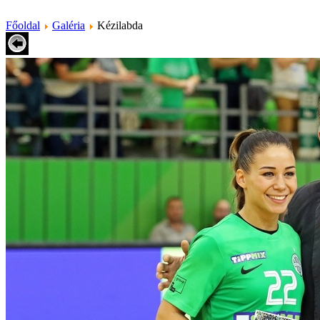
Főoldal
Galéria
Kézilabda