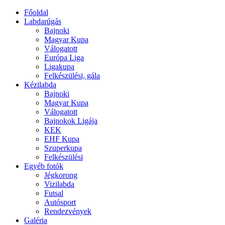
Főoldal
Labdarúgás
Bajnoki
Magyar Kupa
Válogatott
Európa Liga
Ligakupa
Felkészülési, gála
Kézilabda
Bajnoki
Magyar Kupa
Válogatott
Bajnokok Ligája
KEK
EHF Kupa
Szuperkupa
Felkészülési
Egyéb fotók
Jégkorong
Vizilabda
Futsal
Autósport
Rendezvények
Galéria