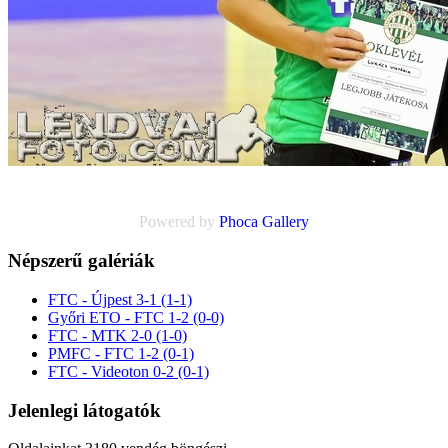
Powered by
Phoca
Gallery
Népszerű galériák
FTC - Újpest 3-1 (1-1)
Győri ETO - FTC 1-2 (0-0)
FTC - MTK 2-0 (1-0)
PMFC - FTC 1-2 (0-1)
FTC - Videoton 0-2 (0-1)
Jelenlegi látogatók