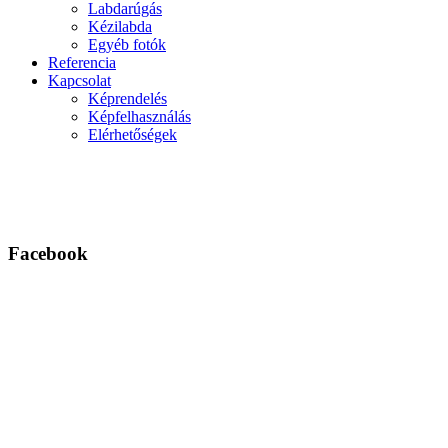
Labdarúgás
Kézilabda
Egyéb fotók
Referencia
Kapcsolat
Képrendelés
Képfelhasználás
Elérhetőségek
Facebook