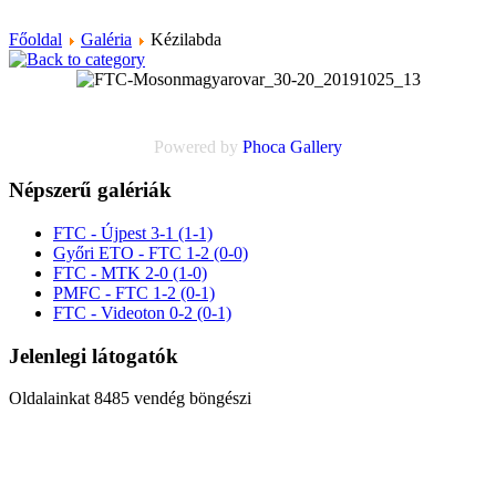
Főoldal
Galéria
Kézilabda
Powered by
Phoca
Gallery
Népszerű galériák
FTC - Újpest 3-1 (1-1)
Győri ETO - FTC 1-2 (0-0)
FTC - MTK 2-0 (1-0)
PMFC - FTC 1-2 (0-1)
FTC - Videoton 0-2 (0-1)
Jelenlegi látogatók
Oldalainkat 8485 vendég böngészi