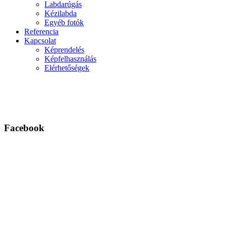
Labdarúgás
Kézilabda
Egyéb fotók
Referencia
Kapcsolat
Képrendelés
Képfelhasználás
Elérhetőségek
Facebook