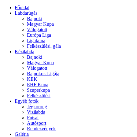
Főoldal
Labdarúgás
Bajnoki
Magyar Kupa
Válogatott
Európa Liga
Ligakupa
Felkészülési, gála
Kézilabda
Bajnoki
Magyar Kupa
Válogatott
Bajnokok Ligája
KEK
EHF Kupa
Szuperkupa
Felkészülési
Egyéb fotók
Jégkorong
Vizilabda
Futsal
Autósport
Rendezvények
Galéria