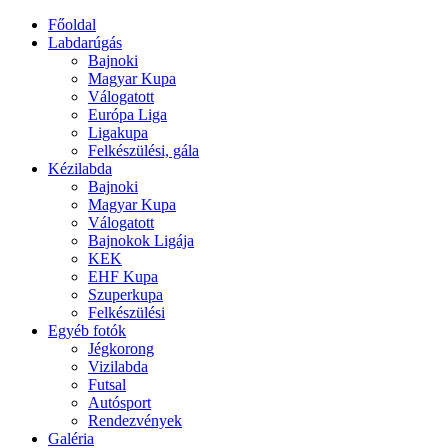
Főoldal
Labdarúgás
Bajnoki
Magyar Kupa
Válogatott
Európa Liga
Ligakupa
Felkészülési, gála
Kézilabda
Bajnoki
Magyar Kupa
Válogatott
Bajnokok Ligája
KEK
EHF Kupa
Szuperkupa
Felkészülési
Egyéb fotók
Jégkorong
Vizilabda
Futsal
Autósport
Rendezvények
Galéria