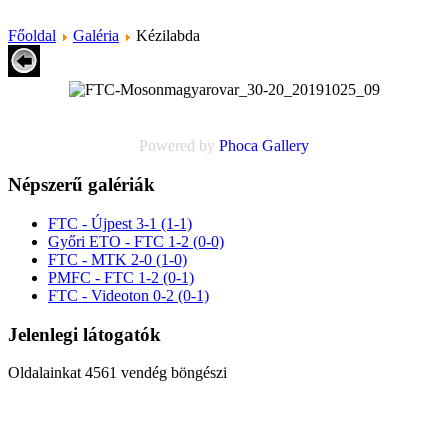
Főoldal
Galéria
Kézilabda
Powered by
Phoca
Gallery
Népszerű galériák
FTC - Újpest 3-1 (1-1)
Győri ETO - FTC 1-2 (0-0)
FTC - MTK 2-0 (1-0)
PMFC - FTC 1-2 (0-1)
FTC - Videoton 0-2 (0-1)
Jelenlegi látogatók
Oldalainkat 4561 vendég böngészi