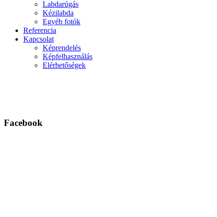
Labdarúgás
Kézilabda
Egyéb fotók
Referencia
Kapcsolat
Képrendelés
Képfelhasználás
Elérhetőségek
Facebook