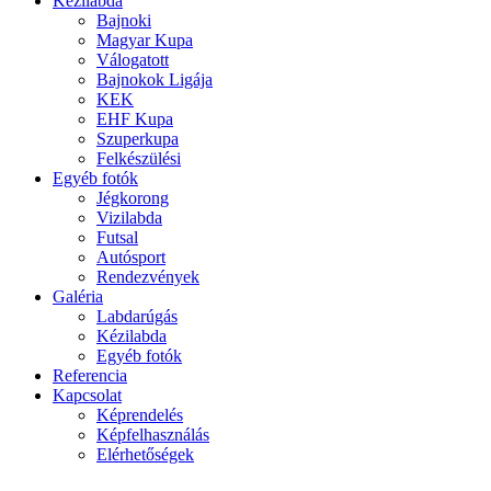
Kézilabda
Bajnoki
Magyar Kupa
Válogatott
Bajnokok Ligája
KEK
EHF Kupa
Szuperkupa
Felkészülési
Egyéb fotók
Jégkorong
Vizilabda
Futsal
Autósport
Rendezvények
Galéria
Labdarúgás
Kézilabda
Egyéb fotók
Referencia
Kapcsolat
Képrendelés
Képfelhasználás
Elérhetőségek