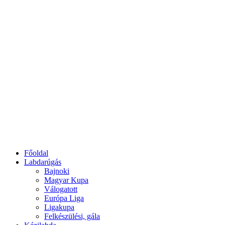
Főoldal
Labdarúgás
Bajnoki
Magyar Kupa
Válogatott
Európa Liga
Ligakupa
Felkészülési, gála