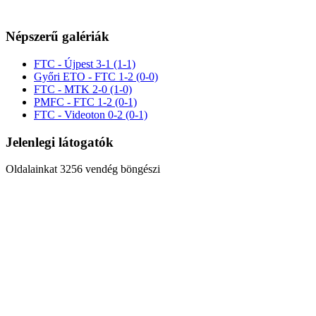
Népszerű galériák
FTC - Újpest 3-1 (1-1)
Győri ETO - FTC 1-2 (0-0)
FTC - MTK 2-0 (1-0)
PMFC - FTC 1-2 (0-1)
FTC - Videoton 0-2 (0-1)
Jelenlegi látogatók
Oldalainkat 3256 vendég böngészi