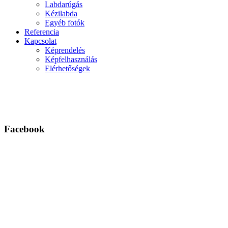
Labdarúgás
Kézilabda
Egyéb fotók
Referencia
Kapcsolat
Képrendelés
Képfelhasználás
Elérhetőségek
Facebook