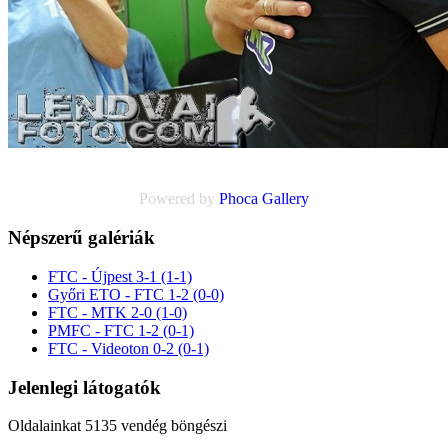
Powered by
Phoca
Gallery
Népszerű galériák
FTC - Újpest 3-1 (1-1)
Győri ETO - FTC 1-2 (0-0)
FTC - MTK 2-0 (1-0)
PMFC - FTC 1-2 (0-1)
FTC - Videoton 0-2 (0-1)
Jelenlegi látogatók
Oldalainkat 5135 vendég böngészi