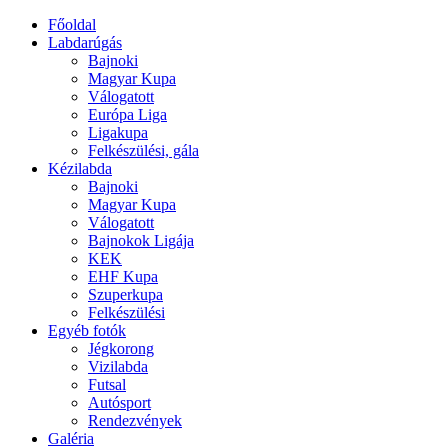
Főoldal
Labdarúgás
Bajnoki
Magyar Kupa
Válogatott
Európa Liga
Ligakupa
Felkészülési, gála
Kézilabda
Bajnoki
Magyar Kupa
Válogatott
Bajnokok Ligája
KEK
EHF Kupa
Szuperkupa
Felkészülési
Egyéb fotók
Jégkorong
Vizilabda
Futsal
Autósport
Rendezvények
Galéria