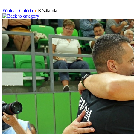
Főoldal
Galéria
Kézilabda