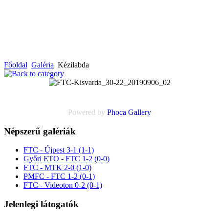
Főoldal
Galéria
Kézilabda
Powered by
Phoca
Gallery
Népszerű galériák
FTC - Újpest 3-1 (1-1)
Győri ETO - FTC 1-2 (0-0)
FTC - MTK 2-0 (1-0)
PMFC - FTC 1-2 (0-1)
FTC - Videoton 0-2 (0-1)
Jelenlegi látogatók