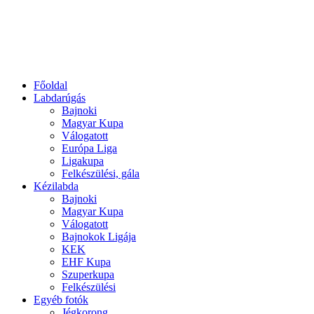
Főoldal
Labdarúgás
Bajnoki
Magyar Kupa
Válogatott
Európa Liga
Ligakupa
Felkészülési, gála
Kézilabda
Bajnoki
Magyar Kupa
Válogatott
Bajnokok Ligája
KEK
EHF Kupa
Szuperkupa
Felkészülési
Egyéb fotók
Jégkorong