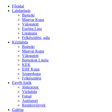
Főoldal
Labdarúgás
Bajnoki
Magyar Kupa
Válogatott
Európa Liga
Ligakupa
Felkészülési, gála
Kézilabda
Bajnoki
Magyar Kupa
Válogatott
Bajnokok Ligája
KEK
EHF Kupa
Szuperkupa
Felkészülési
Egyéb fotók
Jégkorong
Vizilabda
Futsal
Autósport
Rendezvények
Galéria