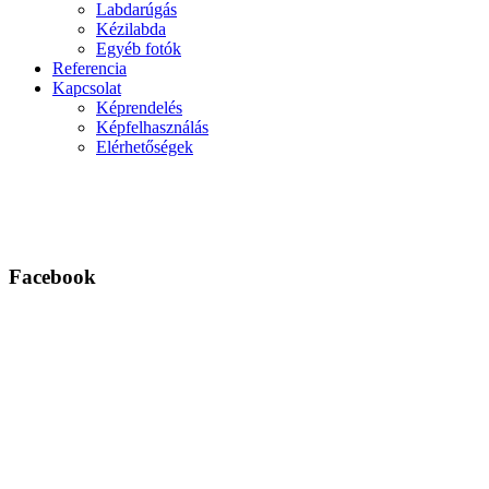
Labdarúgás
Kézilabda
Egyéb fotók
Referencia
Kapcsolat
Képrendelés
Képfelhasználás
Elérhetőségek
Facebook