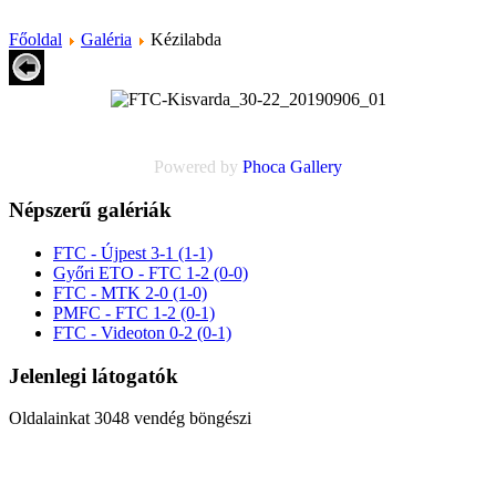
Főoldal
Galéria
Kézilabda
Powered by
Phoca
Gallery
Népszerű galériák
FTC - Újpest 3-1 (1-1)
Győri ETO - FTC 1-2 (0-0)
FTC - MTK 2-0 (1-0)
PMFC - FTC 1-2 (0-1)
FTC - Videoton 0-2 (0-1)
Jelenlegi látogatók
Oldalainkat 3048 vendég böngészi