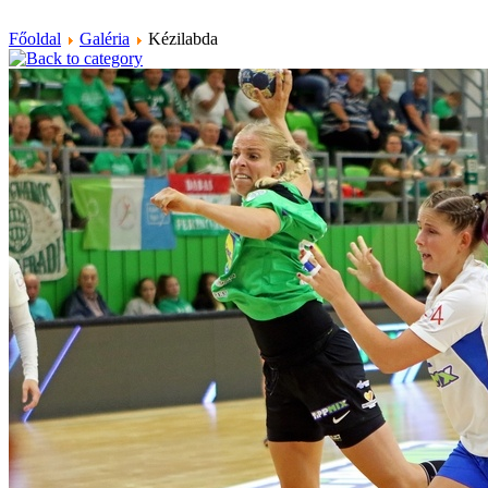
Főoldal
Galéria
Kézilabda