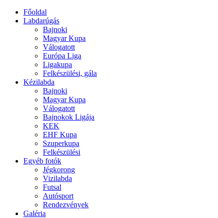
Főoldal
Labdarúgás
Bajnoki
Magyar Kupa
Válogatott
Európa Liga
Ligakupa
Felkészülési, gála
Kézilabda
Bajnoki
Magyar Kupa
Válogatott
Bajnokok Ligája
KEK
EHF Kupa
Szuperkupa
Felkészülési
Egyéb fotók
Jégkorong
Vizilabda
Futsal
Autósport
Rendezvények
Galéria