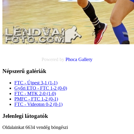
Powered by
Phoca
Gallery
Népszerű galériák
FTC - Újpest 3-1 (1-1)
Győri ETO - FTC 1-2 (0-0)
FTC - MTK 2-0 (1-0)
PMFC - FTC 1-2 (0-1)
FTC - Videoton 0-2 (0-1)
Jelenlegi látogatók
Oldalainkat 6634 vendég böngészi