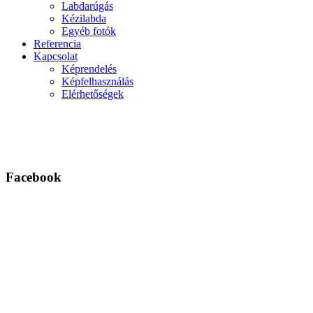
Labdarúgás
Kézilabda
Egyéb fotók
Referencia
Kapcsolat
Képrendelés
Képfelhasználás
Elérhetőségek
Facebook