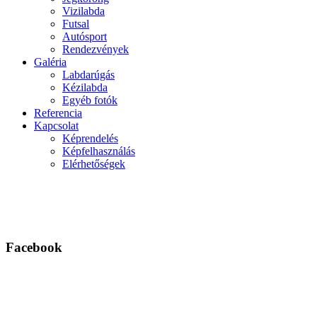
Vizilabda
Futsal
Autósport
Rendezvények
Galéria
Labdarúgás
Kézilabda
Egyéb fotók
Referencia
Kapcsolat
Képrendelés
Képfelhasználás
Elérhetőségek
Facebook