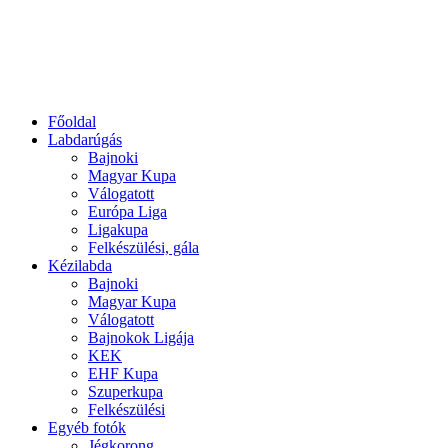
Főoldal
Labdarúgás
Bajnoki
Magyar Kupa
Válogatott
Európa Liga
Ligakupa
Felkészülési, gála
Kézilabda
Bajnoki
Magyar Kupa
Válogatott
Bajnokok Ligája
KEK
EHF Kupa
Szuperkupa
Felkészülési
Egyéb fotók
Jégkorong