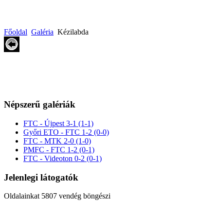
Főoldal
Galéria
Kézilabda
Népszerű galériák
FTC - Újpest 3-1 (1-1)
Győri ETO - FTC 1-2 (0-0)
FTC - MTK 2-0 (1-0)
PMFC - FTC 1-2 (0-1)
FTC - Videoton 0-2 (0-1)
Jelenlegi látogatók
Oldalainkat 5807 vendég böngészi