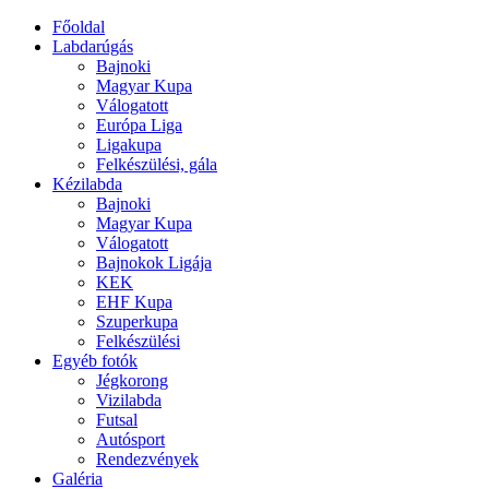
Főoldal
Labdarúgás
Bajnoki
Magyar Kupa
Válogatott
Európa Liga
Ligakupa
Felkészülési, gála
Kézilabda
Bajnoki
Magyar Kupa
Válogatott
Bajnokok Ligája
KEK
EHF Kupa
Szuperkupa
Felkészülési
Egyéb fotók
Jégkorong
Vizilabda
Futsal
Autósport
Rendezvények
Galéria