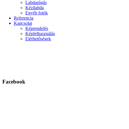
Labdarúgás
Kézilabda
Egyéb fotók
Referencia
Kapcsolat
Képrendelés
Képfelhasználás
Elérhetőségek
Facebook