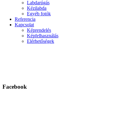
Labdarúgás
Kézilabda
Egyéb fotók
Referencia
Kapcsolat
Képrendelés
Képfelhasználás
Elérhetőségek
Facebook