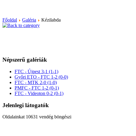
Főoldal
Galéria
Kézilabda
Népszerű galériák
FTC - Újpest 3-1 (1-1)
Győri ETO - FTC 1-2 (0-0)
FTC - MTK 2-0 (1-0)
PMFC - FTC 1-2 (0-1)
FTC - Videoton 0-2 (0-1)
Jelenlegi látogatók
Oldalainkat 10631 vendég böngészi