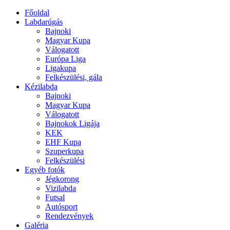
Főoldal
Labdarúgás
Bajnoki
Magyar Kupa
Válogatott
Európa Liga
Ligakupa
Felkészülési, gála
Kézilabda
Bajnoki
Magyar Kupa
Válogatott
Bajnokok Ligája
KEK
EHF Kupa
Szuperkupa
Felkészülési
Egyéb fotók
Jégkorong
Vizilabda
Futsal
Autósport
Rendezvények
Galéria