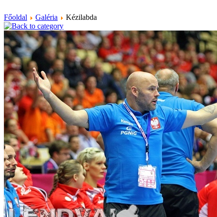
Főoldal
Galéria
Kézilabda