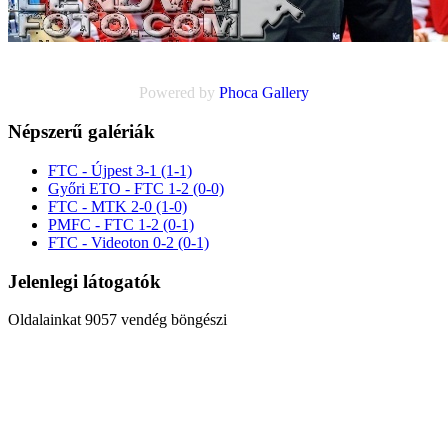
Powered by
Phoca
Gallery
Népszerű galériák
FTC - Újpest 3-1 (1-1)
Győri ETO - FTC 1-2 (0-0)
FTC - MTK 2-0 (1-0)
PMFC - FTC 1-2 (0-1)
FTC - Videoton 0-2 (0-1)
Jelenlegi látogatók
Oldalainkat 9057 vendég böngészi