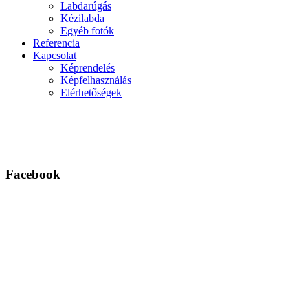
Labdarúgás
Kézilabda
Egyéb fotók
Referencia
Kapcsolat
Képrendelés
Képfelhasználás
Elérhetőségek
Facebook