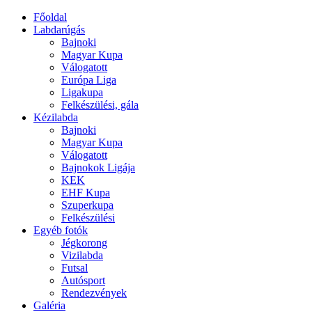
Főoldal
Labdarúgás
Bajnoki
Magyar Kupa
Válogatott
Európa Liga
Ligakupa
Felkészülési, gála
Kézilabda
Bajnoki
Magyar Kupa
Válogatott
Bajnokok Ligája
KEK
EHF Kupa
Szuperkupa
Felkészülési
Egyéb fotók
Jégkorong
Vizilabda
Futsal
Autósport
Rendezvények
Galéria