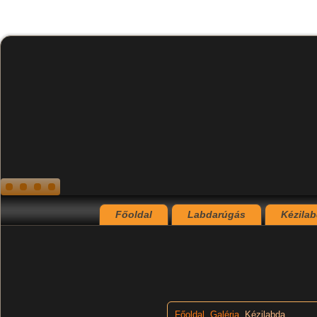
Főoldal
Labdarúgás
Kézila
Főoldal
Galéria
Kézilabda