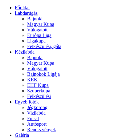
Főoldal
Labdarúgás
Bajnoki
Magyar Kupa
Válogatott
Európa Liga
Ligakupa
Felkészülési, gála
Kézilabda
Bajnoki
Magyar Kupa
Válogatott
Bajnokok Ligája
KEK
EHF Kupa
Szuperkupa
Felkészülési
Egyéb fotók
Jégkorong
Vizilabda
Futsal
Autósport
Rendezvények
Galéria