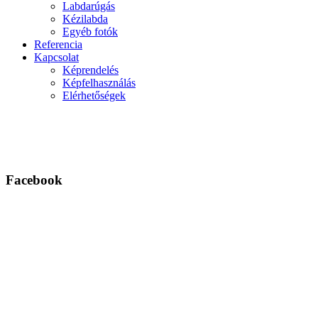
Labdarúgás
Kézilabda
Egyéb fotók
Referencia
Kapcsolat
Képrendelés
Képfelhasználás
Elérhetőségek
Facebook