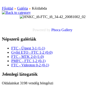
Főoldal
Galéria
Kézilabda
Powered by
Phoca
Gallery
Népszerű galériák
FTC - Újpest 3-1 (1-1)
Győri ETO - FTC 1-2 (0-0)
FTC - MTK 2-0 (1-0)
PMFC - FTC 1-2 (0-1)
FTC - Videoton 0-2 (0-1)
Jelenlegi látogatók
Oldalainkat 3198 vendég böngészi