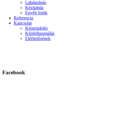
Labdarúgás
Kézilabda
Egyéb fotók
Referencia
Kapcsolat
Képrendelés
Képfelhasználás
Elérhetőségek
Facebook