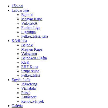
Főoldal
Labdarúgás
Bajnoki
Magyar Kupa
Válogatott
Európa Liga
Ligakupa
Felkészülési, gála
Kézilabda
Bajnoki
Magyar Kupa
Válogatott
Bajnokok Ligája
KEK
EHF Kupa
Szuperkupa
Felkészülési
Egyéb fotók
Jégkorong
Vizilabda
Futsal
Autósport
Rendezvények
Galéria