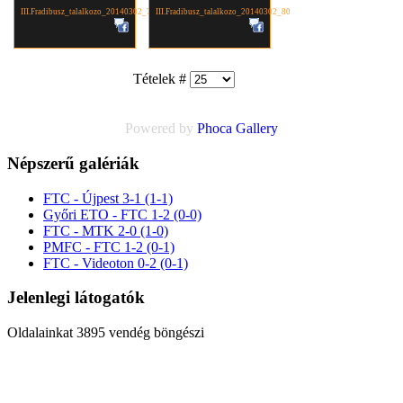
III.Fradibusz_talalkozo_20140302_79
III.Fradibusz_talalkozo_20140302_80
Tételek #
Powered by
Phoca
Gallery
Népszerű galériák
FTC - Újpest 3-1 (1-1)
Győri ETO - FTC 1-2 (0-0)
FTC - MTK 2-0 (1-0)
PMFC - FTC 1-2 (0-1)
FTC - Videoton 0-2 (0-1)
Jelenlegi látogatók
Oldalainkat 3895 vendég böngészi