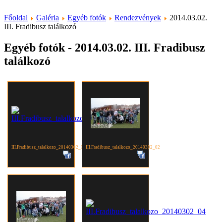
Főoldal
Galéria
Egyéb fotók
Rendezvények
2014.03.02.
III. Fradibusz találkozó
Egyéb fotók - 2014.03.02. III. Fradibusz
találkozó
III.Fradibusz_talalkozo_20140302_01
III.Fradibusz_talalkozo_20140302_02