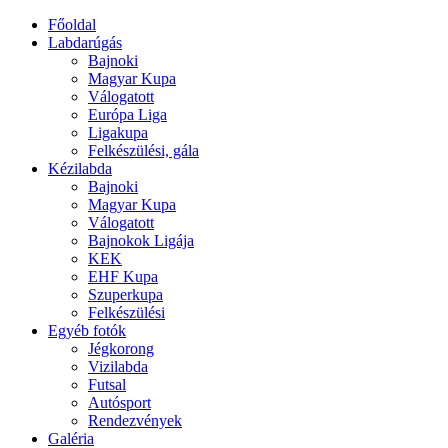
Főoldal
Labdarúgás
Bajnoki
Magyar Kupa
Válogatott
Európa Liga
Ligakupa
Felkészülési, gála
Kézilabda
Bajnoki
Magyar Kupa
Válogatott
Bajnokok Ligája
KEK
EHF Kupa
Szuperkupa
Felkészülési
Egyéb fotók
Jégkorong
Vizilabda
Futsal
Autósport
Rendezvények
Galéria