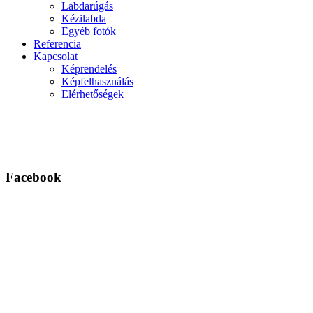
Labdarúgás
Kézilabda
Egyéb fotók
Referencia
Kapcsolat
Képrendelés
Képfelhasználás
Elérhetőségek
Facebook