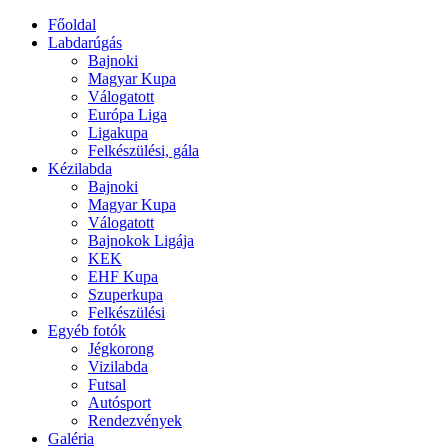
Főoldal
Labdarúgás
Bajnoki
Magyar Kupa
Válogatott
Európa Liga
Ligakupa
Felkészülési, gála
Kézilabda
Bajnoki
Magyar Kupa
Válogatott
Bajnokok Ligája
KEK
EHF Kupa
Szuperkupa
Felkészülési
Egyéb fotók
Jégkorong
Vizilabda
Futsal
Autósport
Rendezvények
Galéria