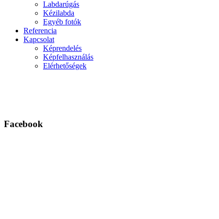
Labdarúgás
Kézilabda
Egyéb fotók
Referencia
Kapcsolat
Képrendelés
Képfelhasználás
Elérhetőségek
Facebook