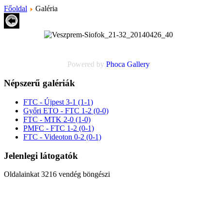
Főoldal
Galéria
Powered by
Phoca
Gallery
Népszerű galériák
FTC - Újpest 3-1 (1-1)
Győri ETO - FTC 1-2 (0-0)
FTC - MTK 2-0 (1-0)
PMFC - FTC 1-2 (0-1)
FTC - Videoton 0-2 (0-1)
Jelenlegi látogatók
Oldalainkat 3216 vendég böngészi