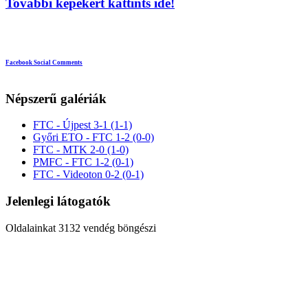
További képekért kattints ide!
Facebook Social Comments
Népszerű galériák
FTC - Újpest 3-1 (1-1)
Győri ETO - FTC 1-2 (0-0)
FTC - MTK 2-0 (1-0)
PMFC - FTC 1-2 (0-1)
FTC - Videoton 0-2 (0-1)
Jelenlegi látogatók
Oldalainkat 3132 vendég böngészi