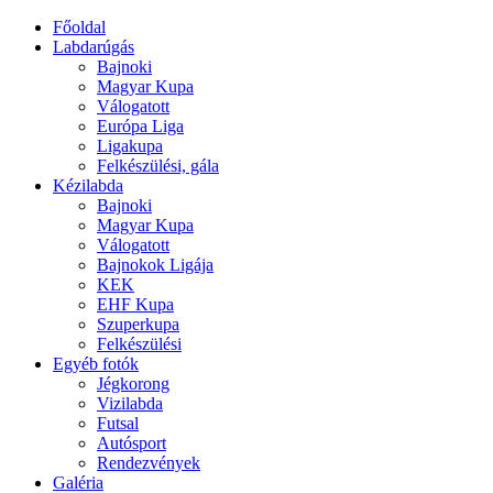
Főoldal
Labdarúgás
Bajnoki
Magyar Kupa
Válogatott
Európa Liga
Ligakupa
Felkészülési, gála
Kézilabda
Bajnoki
Magyar Kupa
Válogatott
Bajnokok Ligája
KEK
EHF Kupa
Szuperkupa
Felkészülési
Egyéb fotók
Jégkorong
Vizilabda
Futsal
Autósport
Rendezvények
Galéria