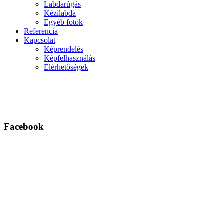
Labdarúgás
Kézilabda
Egyéb fotók
Referencia
Kapcsolat
Képrendelés
Képfelhasználás
Elérhetőségek
Facebook