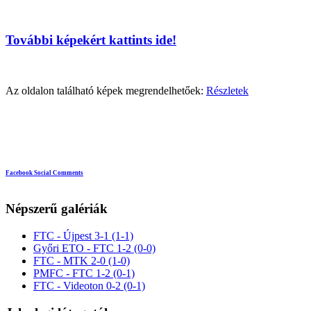
További képekért kattints ide!
Az oldalon található képek megrendelhetőek:
Részletek
Facebook Social Comments
Népszerű galériák
FTC - Újpest 3-1 (1-1)
Győri ETO - FTC 1-2 (0-0)
FTC - MTK 2-0 (1-0)
PMFC - FTC 1-2 (0-1)
FTC - Videoton 0-2 (0-1)