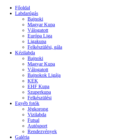
Főoldal
Labdarúgás
Bajnoki
Magyar Kupa
Válogatott
Európa Liga
Ligakupa
Felkészülési, gála
Kézilabda
Bajnoki
Magyar Kupa
Válogatott
Bajnokok Ligája
KEK
EHF Kupa
Szuperkupa
Felkészülési
Egyéb fotók
Jégkorong
Vizilabda
Futsal
Autósport
Rendezvények
Galéria