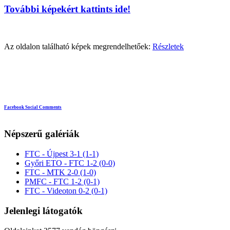
További képekért kattints ide!
Az oldalon található képek megrendelhetőek:
Részletek
Facebook Social Comments
Népszerű galériák
FTC - Újpest 3-1 (1-1)
Győri ETO - FTC 1-2 (0-0)
FTC - MTK 2-0 (1-0)
PMFC - FTC 1-2 (0-1)
FTC - Videoton 0-2 (0-1)
Jelenlegi látogatók