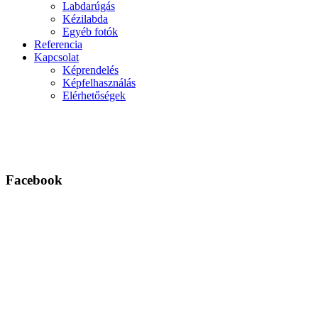
Labdarúgás
Kézilabda
Egyéb fotók
Referencia
Kapcsolat
Képrendelés
Képfelhasználás
Elérhetőségek
Facebook