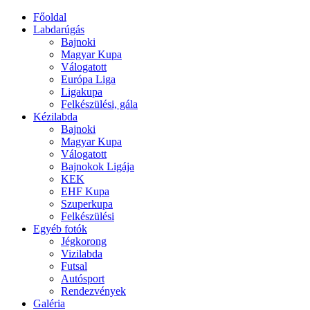
Főoldal
Labdarúgás
Bajnoki
Magyar Kupa
Válogatott
Európa Liga
Ligakupa
Felkészülési, gála
Kézilabda
Bajnoki
Magyar Kupa
Válogatott
Bajnokok Ligája
KEK
EHF Kupa
Szuperkupa
Felkészülési
Egyéb fotók
Jégkorong
Vizilabda
Futsal
Autósport
Rendezvények
Galéria