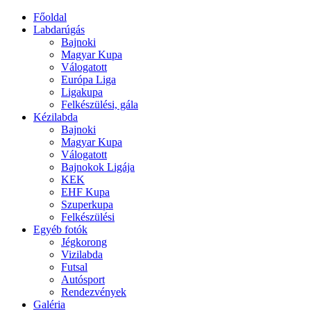
Főoldal
Labdarúgás
Bajnoki
Magyar Kupa
Válogatott
Európa Liga
Ligakupa
Felkészülési, gála
Kézilabda
Bajnoki
Magyar Kupa
Válogatott
Bajnokok Ligája
KEK
EHF Kupa
Szuperkupa
Felkészülési
Egyéb fotók
Jégkorong
Vizilabda
Futsal
Autósport
Rendezvények
Galéria