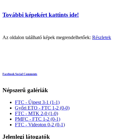
További képekért kattints ide!
Az oldalon található képek megrendelhetőek:
Részletek
Facebook Social Comments
Népszerű galériák
FTC - Újpest 3-1 (1-1)
Győri ETO - FTC 1-2 (0-0)
FTC - MTK 2-0 (1-0)
PMFC - FTC 1-2 (0-1)
FTC - Videoton 0-2 (0-1)
Jelenlegi látogatók