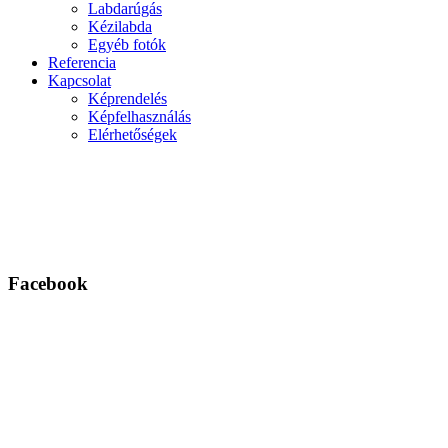
Labdarúgás
Kézilabda
Egyéb fotók
Referencia
Kapcsolat
Képrendelés
Képfelhasználás
Elérhetőségek
Facebook