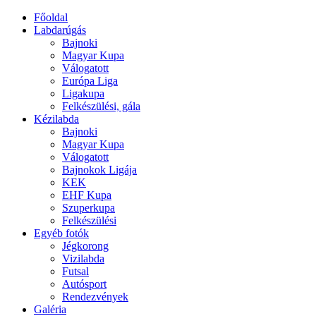
Főoldal
Labdarúgás
Bajnoki
Magyar Kupa
Válogatott
Európa Liga
Ligakupa
Felkészülési, gála
Kézilabda
Bajnoki
Magyar Kupa
Válogatott
Bajnokok Ligája
KEK
EHF Kupa
Szuperkupa
Felkészülési
Egyéb fotók
Jégkorong
Vizilabda
Futsal
Autósport
Rendezvények
Galéria