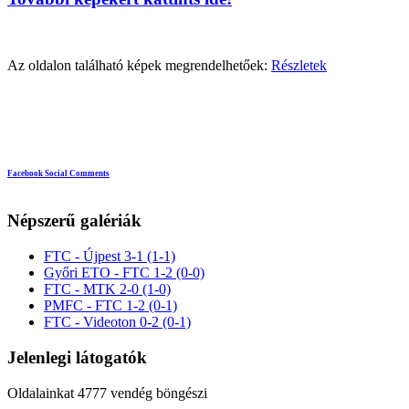
Az oldalon található képek megrendelhetőek:
Részletek
Facebook Social Comments
Népszerű galériák
FTC - Újpest 3-1 (1-1)
Győri ETO - FTC 1-2 (0-0)
FTC - MTK 2-0 (1-0)
PMFC - FTC 1-2 (0-1)
FTC - Videoton 0-2 (0-1)
Jelenlegi látogatók
Oldalainkat 4777 vendég böngészi