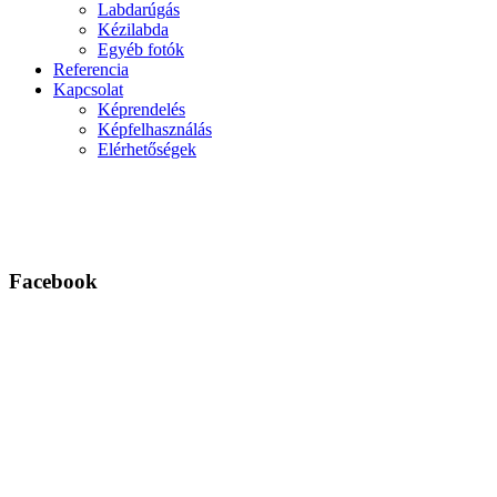
Labdarúgás
Kézilabda
Egyéb fotók
Referencia
Kapcsolat
Képrendelés
Képfelhasználás
Elérhetőségek
Facebook