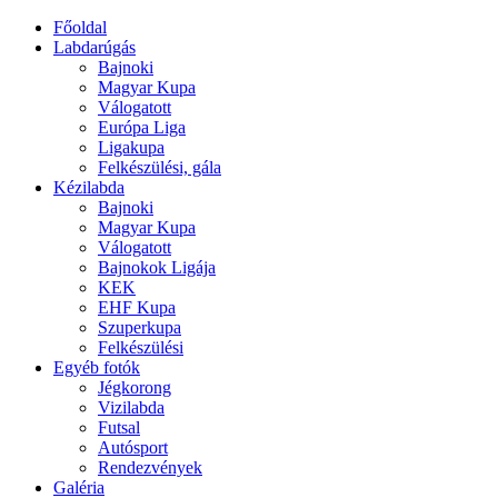
Főoldal
Labdarúgás
Bajnoki
Magyar Kupa
Válogatott
Európa Liga
Ligakupa
Felkészülési, gála
Kézilabda
Bajnoki
Magyar Kupa
Válogatott
Bajnokok Ligája
KEK
EHF Kupa
Szuperkupa
Felkészülési
Egyéb fotók
Jégkorong
Vizilabda
Futsal
Autósport
Rendezvények
Galéria