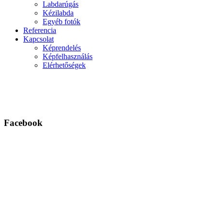
Labdarúgás
Kézilabda
Egyéb fotók
Referencia
Kapcsolat
Képrendelés
Képfelhasználás
Elérhetőségek
Facebook