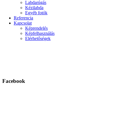
Labdarúgás
Kézilabda
Egyéb fotók
Referencia
Kapcsolat
Képrendelés
Képfelhasználás
Elérhetőségek
Facebook