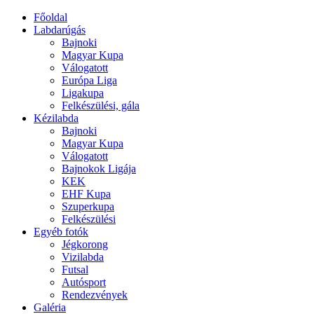
Főoldal
Labdarúgás
Bajnoki
Magyar Kupa
Válogatott
Európa Liga
Ligakupa
Felkészülési, gála
Kézilabda
Bajnoki
Magyar Kupa
Válogatott
Bajnokok Ligája
KEK
EHF Kupa
Szuperkupa
Felkészülési
Egyéb fotók
Jégkorong
Vizilabda
Futsal
Autósport
Rendezvények
Galéria