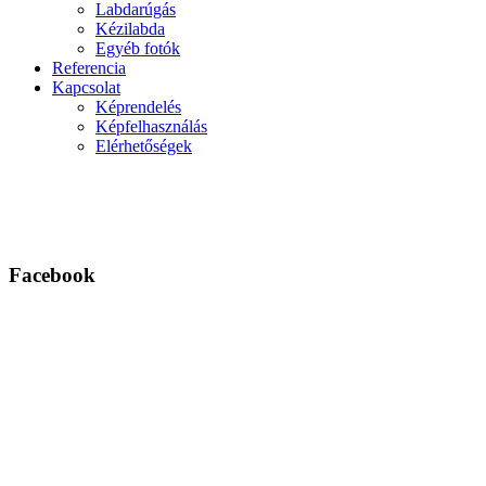
Labdarúgás
Kézilabda
Egyéb fotók
Referencia
Kapcsolat
Képrendelés
Képfelhasználás
Elérhetőségek
Facebook