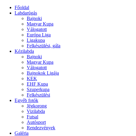
Főoldal
Labdarúgás
Bajnoki
Magyar Kupa
Válogatott
Európa Liga
Ligakupa
Felkészülési, gála
Kézilabda
Bajnoki
Magyar Kupa
Válogatott
Bajnokok Ligája
KEK
EHF Kupa
Szuperkupa
Felkészülési
Egyéb fotók
Jégkorong
Vizilabda
Futsal
Autósport
Rendezvények
Galéria