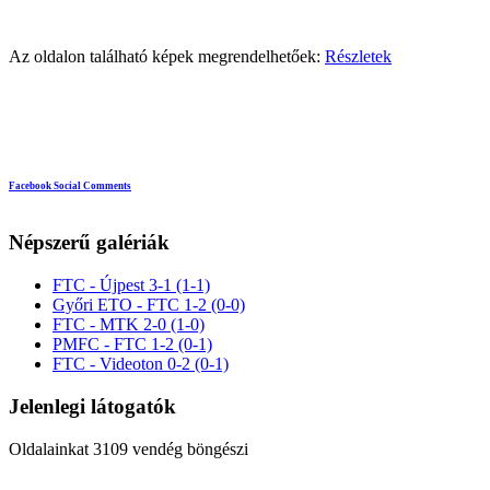
Az oldalon található képek megrendelhetőek:
Részletek
Facebook Social Comments
Népszerű galériák
FTC - Újpest 3-1 (1-1)
Győri ETO - FTC 1-2 (0-0)
FTC - MTK 2-0 (1-0)
PMFC - FTC 1-2 (0-1)
FTC - Videoton 0-2 (0-1)
Jelenlegi látogatók
Oldalainkat 3109 vendég böngészi