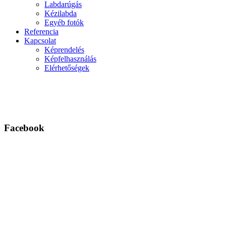
Labdarúgás
Kézilabda
Egyéb fotók
Referencia
Kapcsolat
Képrendelés
Képfelhasználás
Elérhetőségek
Facebook