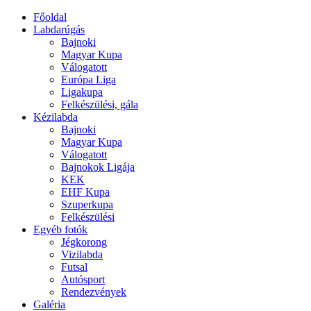
Főoldal
Labdarúgás
Bajnoki
Magyar Kupa
Válogatott
Európa Liga
Ligakupa
Felkészülési, gála
Kézilabda
Bajnoki
Magyar Kupa
Válogatott
Bajnokok Ligája
KEK
EHF Kupa
Szuperkupa
Felkészülési
Egyéb fotók
Jégkorong
Vizilabda
Futsal
Autósport
Rendezvények
Galéria