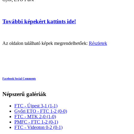
További képekért kattints ide!
Az oldalon található képek megrendelhetőek:
Részletek
Facebook Social Comments
Népszerű galériák
FTC - Újpest 3-1 (1-1)
Győri ETO - FTC 1-2 (0-0)
FTC - MTK 2-0 (1-0)
PMFC - FTC 1-2 (0-1)
FTC - Videoton 0-2 (0-1)