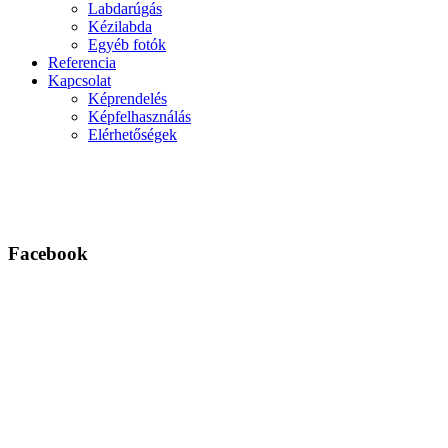
Labdarúgás
Kézilabda
Egyéb fotók
Referencia
Kapcsolat
Képrendelés
Képfelhasználás
Elérhetőségek
Facebook