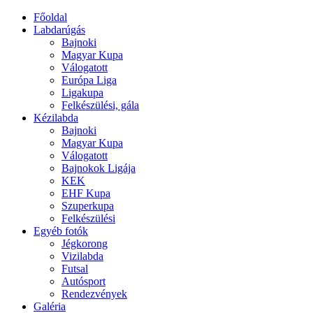
Főoldal
Labdarúgás
Bajnoki
Magyar Kupa
Válogatott
Európa Liga
Ligakupa
Felkészülési, gála
Kézilabda
Bajnoki
Magyar Kupa
Válogatott
Bajnokok Ligája
KEK
EHF Kupa
Szuperkupa
Felkészülési
Egyéb fotók
Jégkorong
Vizilabda
Futsal
Autósport
Rendezvények
Galéria