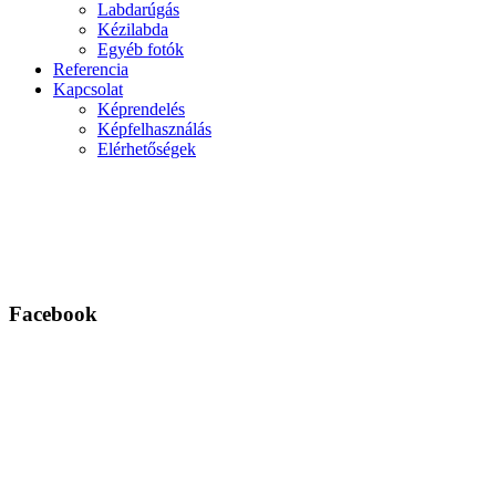
Labdarúgás
Kézilabda
Egyéb fotók
Referencia
Kapcsolat
Képrendelés
Képfelhasználás
Elérhetőségek
Facebook