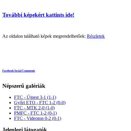
További képekért kattints ide!
Az oldalon található képek megrendelhetőek:
Részletek
Facebook Social Comments
Népszerű galériák
FTC - Újpest 3-1 (1-1)
Győri ETO - FTC 1-2 (0-0)
FTC - MTK 2-0 (1-0)
PMFC - FTC 1-2 (0-1)
FTC - Videoton 0-2 (0-1)
Jelenlegi látogatók