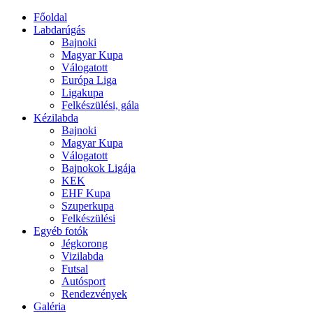
Főoldal
Labdarúgás
Bajnoki
Magyar Kupa
Válogatott
Európa Liga
Ligakupa
Felkészülési, gála
Kézilabda
Bajnoki
Magyar Kupa
Válogatott
Bajnokok Ligája
KEK
EHF Kupa
Szuperkupa
Felkészülési
Egyéb fotók
Jégkorong
Vizilabda
Futsal
Autósport
Rendezvények
Galéria