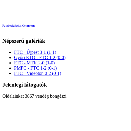
Facebook Social Comments
Népszerű galériák
FTC - Újpest 3-1 (1-1)
Győri ETO - FTC 1-2 (0-0)
FTC - MTK 2-0 (1-0)
PMFC - FTC 1-2 (0-1)
FTC - Videoton 0-2 (0-1)
Jelenlegi látogatók
Oldalainkat 3867 vendég böngészi