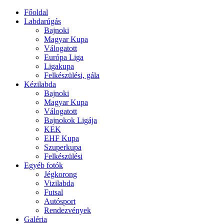
Főoldal
Labdarúgás
Bajnoki
Magyar Kupa
Válogatott
Európa Liga
Ligakupa
Felkészülési, gála
Kézilabda
Bajnoki
Magyar Kupa
Válogatott
Bajnokok Ligája
KEK
EHF Kupa
Szuperkupa
Felkészülési
Egyéb fotók
Jégkorong
Vizilabda
Futsal
Autósport
Rendezvények
Galéria