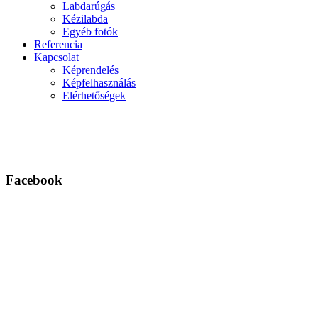
Labdarúgás
Kézilabda
Egyéb fotók
Referencia
Kapcsolat
Képrendelés
Képfelhasználás
Elérhetőségek
Facebook