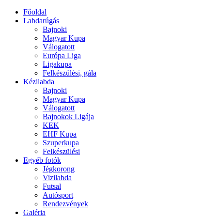
Főoldal
Labdarúgás
Bajnoki
Magyar Kupa
Válogatott
Európa Liga
Ligakupa
Felkészülési, gála
Kézilabda
Bajnoki
Magyar Kupa
Válogatott
Bajnokok Ligája
KEK
EHF Kupa
Szuperkupa
Felkészülési
Egyéb fotók
Jégkorong
Vizilabda
Futsal
Autósport
Rendezvények
Galéria