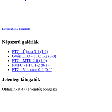
Facebook Social Comments
Népszerű galériák
FTC - Újpest 3-1 (1-1)
Győri ETO - FTC 1-2 (0-0)
FTC - MTK 2-0 (1-0)
PMFC - FTC 1-2 (0-1)
FTC - Videoton 0-2 (0-1)
Jelenlegi látogatók
Oldalainkat 4771 vendég böngészi