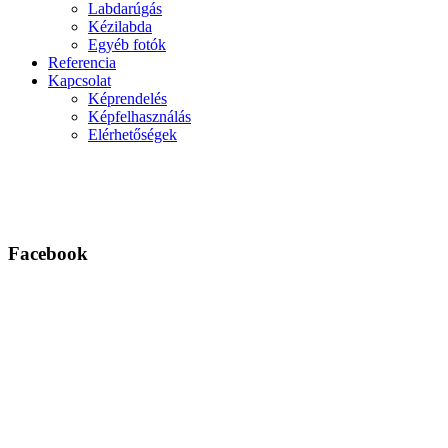
Labdarúgás
Kézilabda
Egyéb fotók
Referencia
Kapcsolat
Képrendelés
Képfelhasználás
Elérhetőségek
Facebook