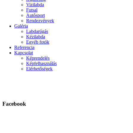
Vizilabda
Futsal
Autósport
Rendezvények
Galéria
Labdarúgás
Kézilabda
Egyéb fotók
Referencia
Kapcsolat
Képrendelés
Képfelhasználás
Elérhetőségek
Facebook