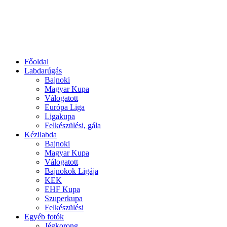
Főoldal
Labdarúgás
Bajnoki
Magyar Kupa
Válogatott
Európa Liga
Ligakupa
Felkészülési, gála
Kézilabda
Bajnoki
Magyar Kupa
Válogatott
Bajnokok Ligája
KEK
EHF Kupa
Szuperkupa
Felkészülési
Egyéb fotók
Jégkorong