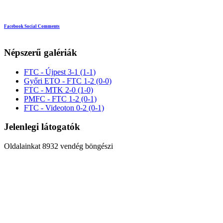
Facebook Social Comments
Népszerű galériák
FTC - Újpest 3-1 (1-1)
Győri ETO - FTC 1-2 (0-0)
FTC - MTK 2-0 (1-0)
PMFC - FTC 1-2 (0-1)
FTC - Videoton 0-2 (0-1)
Jelenlegi látogatók
Oldalainkat 8932 vendég böngészi