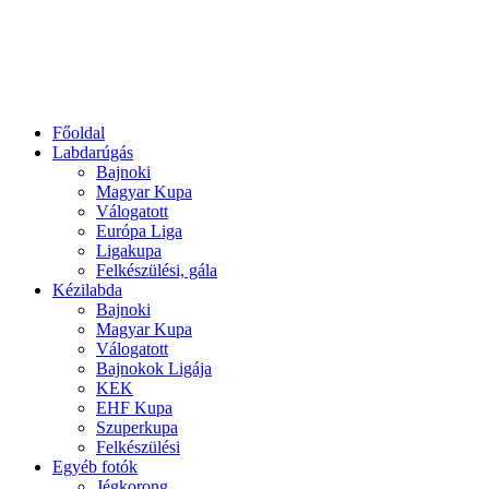
Főoldal
Labdarúgás
Bajnoki
Magyar Kupa
Válogatott
Európa Liga
Ligakupa
Felkészülési, gála
Kézilabda
Bajnoki
Magyar Kupa
Válogatott
Bajnokok Ligája
KEK
EHF Kupa
Szuperkupa
Felkészülési
Egyéb fotók
Jégkorong