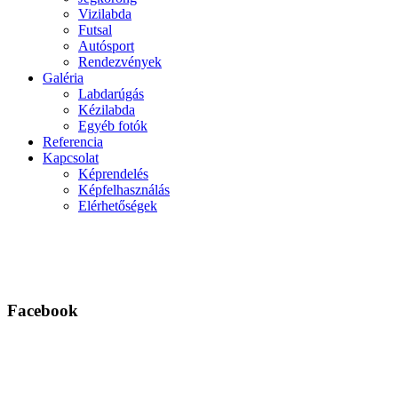
Vizilabda
Futsal
Autósport
Rendezvények
Galéria
Labdarúgás
Kézilabda
Egyéb fotók
Referencia
Kapcsolat
Képrendelés
Képfelhasználás
Elérhetőségek
Facebook