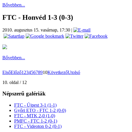
Bővebben...
FTC - Honvéd 1-3 (0-3)
2010. augusztus 15. vasárnap, 17:30
|
Bővebben...
Első
Előző
1
2
3
4
5
6
7
8
9
10
Következő
Utolsó
10. oldal / 12
Népszerű galériák
FTC - Újpest 3-1 (1-1)
Győri ETO - FTC 1-2 (0-0)
FTC - MTK 2-0 (1-0)
PMFC - FTC 1-2 (0-1)
FTC - Videoton 0-2 (0-1)