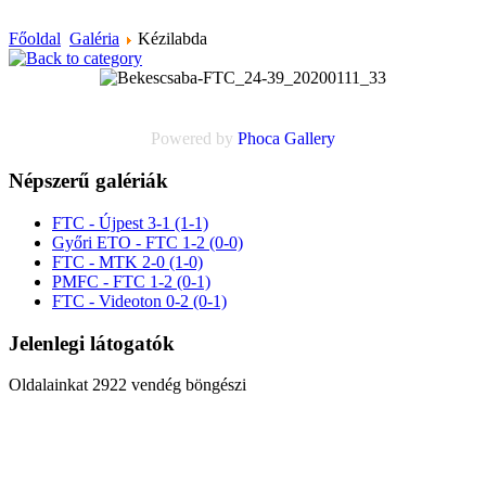
Főoldal
Galéria
Kézilabda
Powered by
Phoca
Gallery
Népszerű galériák
FTC - Újpest 3-1 (1-1)
Győri ETO - FTC 1-2 (0-0)
FTC - MTK 2-0 (1-0)
PMFC - FTC 1-2 (0-1)
FTC - Videoton 0-2 (0-1)
Jelenlegi látogatók
Oldalainkat 2922 vendég böngészi