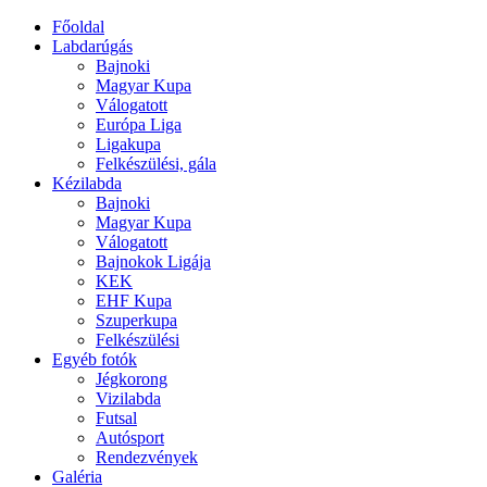
Főoldal
Labdarúgás
Bajnoki
Magyar Kupa
Válogatott
Európa Liga
Ligakupa
Felkészülési, gála
Kézilabda
Bajnoki
Magyar Kupa
Válogatott
Bajnokok Ligája
KEK
EHF Kupa
Szuperkupa
Felkészülési
Egyéb fotók
Jégkorong
Vizilabda
Futsal
Autósport
Rendezvények
Galéria