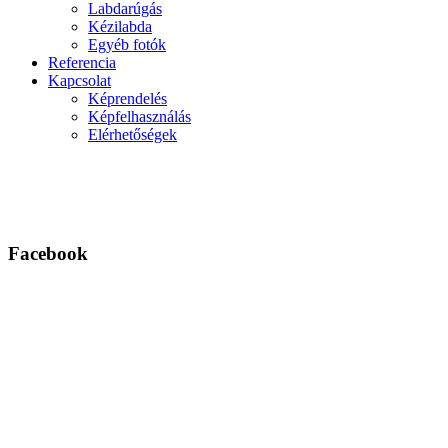
Labdarúgás
Kézilabda
Egyéb fotók
Referencia
Kapcsolat
Képrendelés
Képfelhasználás
Elérhetőségek
Facebook